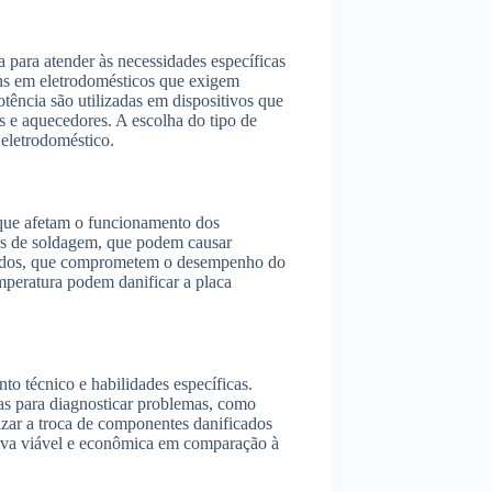
a para atender às necessidades específicas
uns em eletrodomésticos que exigem
tência são utilizadas em dispositivos que
 e aquecedores. A escolha do tipo de
 eletrodoméstico.
 que afetam o funcionamento dos
has de soldagem, que podem causar
imados, que comprometem o desempenho do
mperatura podem danificar a placa
to técnico e habilidades específicas.
das para diagnosticar problemas, como
lizar a troca de componentes danificados
tiva viável e econômica em comparação à