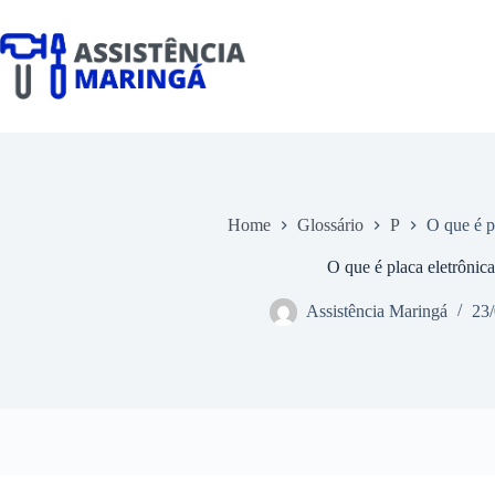
Pular
para
o
conteúdo
Home
Glossário
P
O que é p
O que é placa eletrônic
Assistência Maringá
23