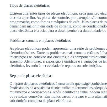
Tipos de placas eletrônicas
Existem diferentes tipos de placas eletrônicas, cada uma projetad
de cada aparelho. As placas de controle, por exemplo, são com
programação, como fornos e máquinas de café. Já as placas de po
demandam maior intensidade de corrente, como ar-condicionados
placa eletrônica é crucial para o desempenho e a durabilidade do
Problemas comuns em placas eletrônicas
As placas eletrônicas podem apresentar uma série de problemas
eletrodomésticos. Entre os problemas mais comuns estão as fal
interrupções na conexão dos circuitos, e os componentes que
aparelho. Além disso, a exposição à umidade e a variações de te
eletrônica, levando à necessidade de reparos ou substituições.
Reparo de placas eletrônicas
O reparo de placas eletrônicas é uma tarefa que exige conhecimen
Profissionais da assistência técnica utilizam ferramentas adequa
multímetros e osciloscópios. Após identificar a falha, podem rea
ou re-soldar conexões. Em muitos casos, o reparo é uma alterna
substituição completa da placa eletrônica.