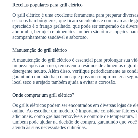
Receitas populares para grill elétrico
O grill elétrico é uma excelente ferramenta para preparar diversa
estão os hambúrgueres, que ficam suculentos e com marcas de grel
apreciado é o frango grelhado, que pode ser temperado de diver
abobrinha, berinjela e pimentões também são ótimas opções par
acompanhamento saudável e saboroso.
Manutenção do grill elétrico
A manutenção do grill elétrico é essencial para prolongar sua vi
limpeza após cada uso, removendo resíduos de alimentos e gordur
detergente neutro. Além disso, verifique periodicamente as condi
garantindo que não haja danos que possam comprometer a segura
local seco e arejado também ajuda a evitar a corrosão.
Onde comprar um grill elétrico?
Os grills elétricos podem ser encontrados em diversas lojas de el
online. Ao escolher um modelo, é importante considerar fatores
adicionais, como grelhas removíveis e controle de temperatura. 
também pode ajudar na decisão de compra, garantindo que você
atenda às suas necessidades culinárias.