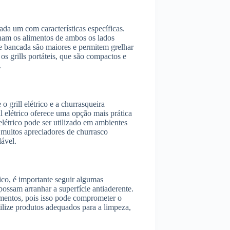
cada um com características específicas.
lham os alimentos de ambos os lados
de bancada são maiores e permitem grelhar
os grills portáteis, que são compactos e
.
grill elétrico e a churrasqueira
ll elétrico oferece uma opção mais prática
elétrico pode ser utilizado em ambientes
 muitos apreciadores de churrasco
lável.
rico, é importante seguir algumas
possam arranhar a superfície antiaderente.
imentos, pois isso pode comprometer o
utilize produtos adequados para a limpeza,