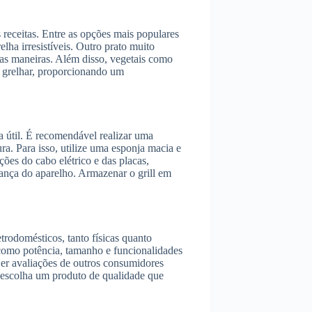
s receitas. Entre as opções mais populares
ha irresistíveis. Outro prato muito
sas maneiras. Além disso, vegetais como
a grelhar, proporcionando um
da útil. É recomendável realizar uma
a. Para isso, utilize uma esponja macia e
ções do cabo elétrico e das placas,
nça do aparelho. Armazenar o grill em
etrodomésticos, tanto físicas quanto
 como potência, tamanho e funcionalidades
Ler avaliações de outros consumidores
 escolha um produto de qualidade que