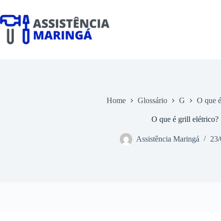
Pular
para
o
conteúdo
Home
Glossário
G
O que é 
O que é grill elétrico?
Assistência Maringá
23/