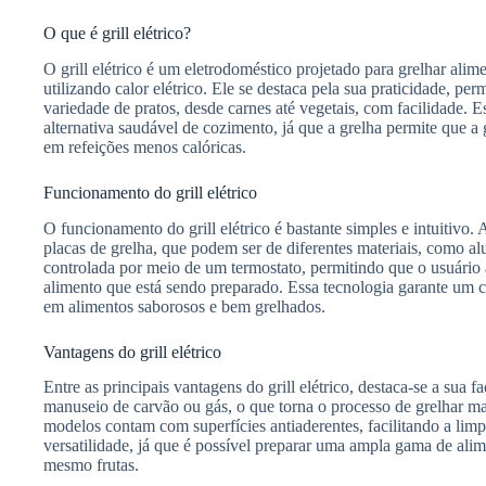
O que é grill elétrico?
O grill elétrico é um eletrodoméstico projetado para grelhar alime
utilizando calor elétrico. Ele se destaca pela sua praticidade, p
variedade de pratos, desde carnes até vegetais, com facilidade. 
alternativa saudável de cozimento, já que a grelha permite que a
em refeições menos calóricas.
Funcionamento do grill elétrico
O funcionamento do grill elétrico é bastante simples e intuitivo.
placas de grelha, que podem ser de diferentes materiais, como al
controlada por meio de um termostato, permitindo que o usuário 
alimento que está sendo preparado. Essa tecnologia garante um c
em alimentos saborosos e bem grelhados.
Vantagens do grill elétrico
Entre as principais vantagens do grill elétrico, destaca-se a sua f
manuseio de carvão ou gás, o que torna o processo de grelhar ma
modelos contam com superfícies antiaderentes, facilitando a limp
versatilidade, já que é possível preparar uma ampla gama de alim
mesmo frutas.