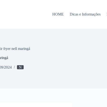
HOME
Dicas e Informações
r fryer nell maringá
aringá
09/2024
N