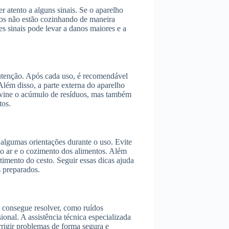
r atento a alguns sinais. Se o aparelho
tos não estão cozinhando de maneira
es sinais pode levar a danos maiores e a
utenção. Após cada uso, é recomendável
Além disso, a parte externa do aparelho
evine o acúmulo de resíduos, mas também
tos.
r algumas orientações durante o uso. Evite
do ar e o cozimento dos alimentos. Além
stimento do cesto. Seguir essas dicas ajuda
s preparados.
 consegue resolver, como ruídos
onal. A assistência técnica especializada
rigir problemas de forma segura e