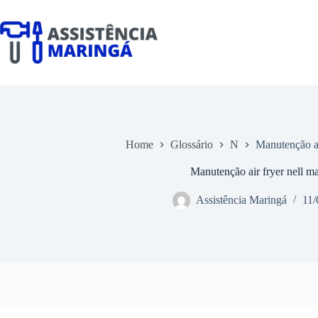
Pular
para
o
conteúdo
Home
Glossário
N
Manutenção ai
Manutenção air fryer nell m
Assistência Maringá
11/