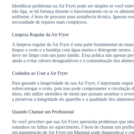
Identificar problemas na Air Fryer pode ser simples se você estive
não liga, se há fumaça durante o funcionamento ou se os alimen
uniforme, é hora de procurar uma assistência técnica. Ignorar ess
necessidade de reparos mais complexos.
Limpeza Regular da Air Fryer
A limpeza regular da Air Fryer é uma parte fundamental da man
limpar o cesto e a bandeja com água morna e detergente neutro. 
deve ser limpa com um pano úmido. Essa prática não apenas pr
ajuda a evitar odores desagradáveis e a contaminação dos alimen
Cuidados ao Usar a Air Fryer
Para garantir a longevidade da sua Air Fryer, é importante segui
sobrecarregar o cesto, pois isso pode comprometer a circulação 
disso, não utilize utensílios de metal que possam arranhar o reve
a preservar a integridade do aparelho e a qualidade dos alimento
Quando Chamar um Profissional
Se você perceber que sua Air Fryer apresenta problemas que não
estranhos ou falhas no aquecimento, é hora de chamar um profissi
em manutenção de Air Fryer em Maringá pode diagnosticar e cor