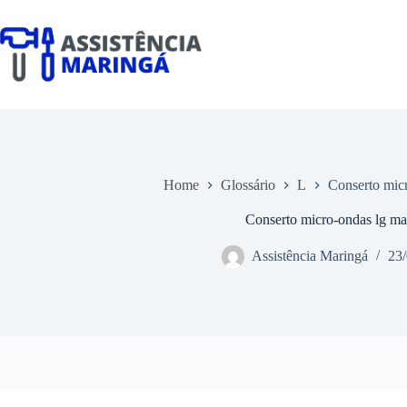
Pular
para
o
conteúdo
Home
Glossário
L
Conserto mic
Conserto micro-ondas lg ma
Assistência Maringá
23