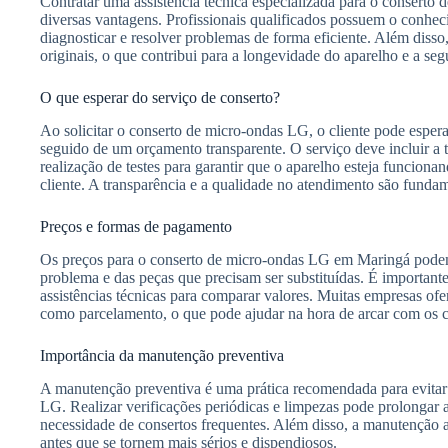
Contratar uma assistência técnica especializada para o consert
diversas vantagens. Profissionais qualificados possuem o conhe
diagnosticar e resolver problemas de forma eficiente. Além disso,
originais, o que contribui para a longevidade do aparelho e a se
O que esperar do serviço de conserto?
Ao solicitar o conserto de micro-ondas LG, o cliente pode esper
seguido de um orçamento transparente. O serviço deve incluir a t
realização de testes para garantir que o aparelho esteja funciona
cliente. A transparência e a qualidade no atendimento são fundam
Preços e formas de pagamento
Os preços para o conserto de micro-ondas LG em Maringá pode
problema e das peças que precisam ser substituídas. É importante
assistências técnicas para comparar valores. Muitas empresas of
como parcelamento, o que pode ajudar na hora de arcar com os c
Importância da manutenção preventiva
A manutenção preventiva é uma prática recomendada para evita
LG. Realizar verificações periódicas e limpezas pode prolongar a 
necessidade de consertos frequentes. Além disso, a manutenção a
antes que se tornem mais sérios e dispendiosos.