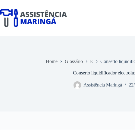
Pular
para
o
conteúdo
Home
Glossário
E
Conserto liquidifi
Conserto liquidificador electrol
Assistência Maringá
22