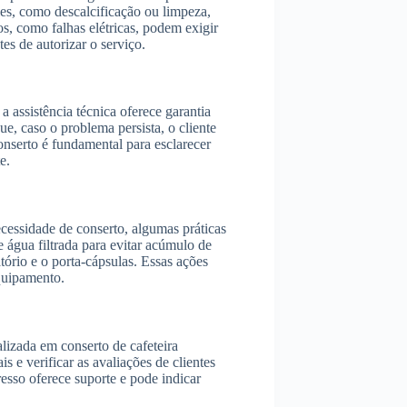
les, como descalcificação ou limpeza,
s, como falhas elétricas, podem exigir
s de autorizar o serviço.
a assistência técnica oferece garantia
ue, caso o problema persista, o cliente
onserto é fundamental para esclarecer
e.
necessidade de conserto, algumas práticas
e água filtrada para evitar acúmulo de
ório e o porta-cápsulas. Essas ações
quipamento.
lizada em conserto de cafeteira
s e verificar as avaliações de clientes
esso oferece suporte e pode indicar