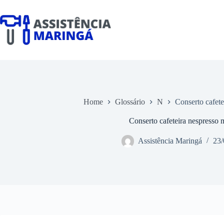
Pular
para
o
conteúdo
Home
Glossário
N
Conserto cafete
Conserto cafeteira nespresso 
Assistência Maringá
23/