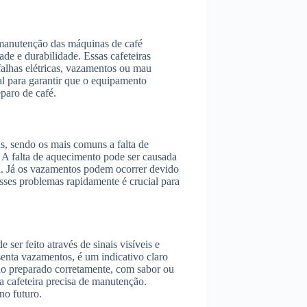
e manutenção das máquinas de café
de e durabilidade. Essas cafeteiras
alhas elétricas, vazamentos ou mau
l para garantir que o equipamento
paro de café.
, sendo os mais comuns a falta de
 A falta de aquecimento pode ser causada
ca. Já os vazamentos podem ocorrer devido
esses problemas rapidamente é crucial para
ser feito através de sinais visíveis e
senta vazamentos, é um indicativo claro
ndo preparado corretamente, com sabor ou
a cafeteira precisa de manutenção.
no futuro.