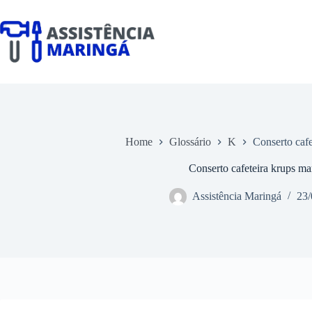
Pular
para
o
conteúdo
Home
Glossário
K
Conserto cafe
Conserto cafeteira krups ma
Assistência Maringá
23/