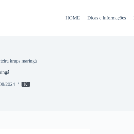
HOME
Dicas e Informações
teira krups maringá
ringá
08/2024
K