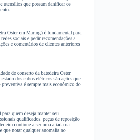
de utensílios que possam danificar os
ento.
deira Oster em Maringá é fundamental para
r redes sociais e pedir recomendações a
ações e comentários de clientes anteriores
dade de conserto da batedeira Oster.
o estado dos cabos elétricos são ações que
ão preventiva é sempre mais econômico do
l para quem deseja manter seu
sionais qualificados, peças de reposição
edeira continue a ser uma aliada na
re que notar qualquer anomalia no