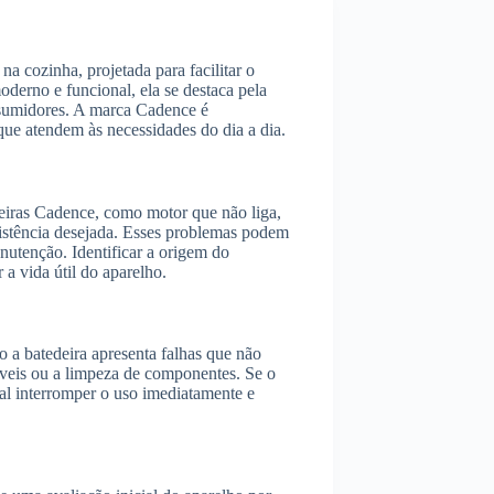
a cozinha, projetada para facilitar o
derno e funcional, ela se destaca pela
onsumidores. A marca Cadence é
ue atendem às necessidades do dia a dia.
eiras Cadence, como motor que não liga,
sistência desejada. Esses problemas podem
nutenção. Identificar a origem do
 a vida útil do aparelho.
o a batedeira apresenta falhas que não
íveis ou a limpeza de componentes. Se o
ial interromper o uso imediatamente e