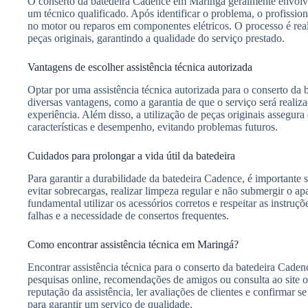
O conserto da batedeira Cadence em Maringá geralmente envolve
um técnico qualificado. Após identificar o problema, o profissiona
no motor ou reparos em componentes elétricos. O processo é re
peças originais, garantindo a qualidade do serviço prestado.
Vantagens de escolher assistência técnica autorizada
Optar por uma assistência técnica autorizada para o conserto da
diversas vantagens, como a garantia de que o serviço será realiz
experiência. Além disso, a utilização de peças originais assegur
características e desempenho, evitando problemas futuros.
Cuidados para prolongar a vida útil da batedeira
Para garantir a durabilidade da batedeira Cadence, é important
evitar sobrecargas, realizar limpeza regular e não submergir o a
fundamental utilizar os acessórios corretos e respeitar as instruç
falhas e a necessidade de consertos frequentes.
Como encontrar assistência técnica em Maringá?
Encontrar assistência técnica para o conserto da batedeira Caden
pesquisas online, recomendações de amigos ou consulta ao site of
reputação da assistência, ler avaliações de clientes e confirmar 
para garantir um serviço de qualidade.