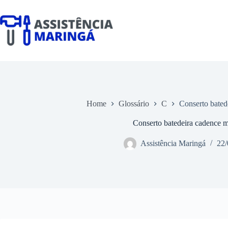
Pular
para
o
conteúdo
Home
Glossário
C
Conserto bated
Conserto batedeira cadence 
Assistência Maringá
22/