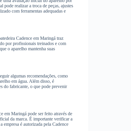
 uma avaliação inicial do aparelho por
l pode realizar a troca de peças, ajustes
alizado com ferramentas adequadas e
 batedeira Cadence em Maringá traz
ado por profissionais treinados e com
a que o aparelho mantenha suas
e seguir algumas recomendações, como
parelho em água. Além disso, é
ões do fabricante, o que pode prevenir
ce em Maringá pode ser feito através de
icial da marca. É importante verificar a
se a empresa é autorizada pela Cadence