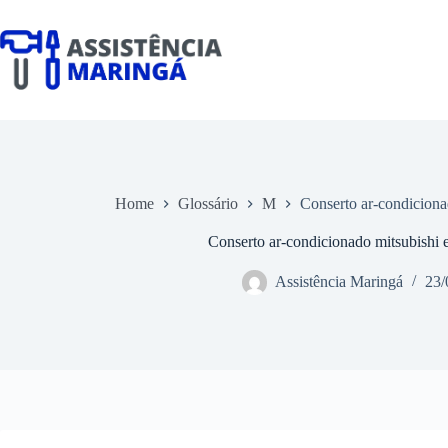
Pular
para
o
conteúdo
Home
Glossário
M
Conserto ar-condiciona
Conserto ar-condicionado mitsubishi e
Assistência Maringá
23/