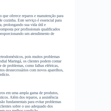
do que oferece reparos e manutenção para
e cozinha. Este serviço é essencial para
a, prolongando sua vida útil e
composta por profissionais qualificados
 proporcionando um atendimento de
letrodomésticos, pois muitos problemas
dial Maringá, os clientes podem contar
e de problemas, como falhas elétricas,
stos desnecessários com novos aparelhos,
rdício.
paros em uma ampla gama de produtos,
sticos. Além dos reparos, a assistência
são fundamentais para evitar problemas
s clientes sobre o uso adequado dos
 em sua melhor condição.