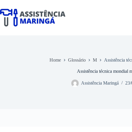
Pular
para
o
conteúdo
Home
Glossário
M
Assistência té
Assistência técnica mondial 
Assistência Maringá
23/