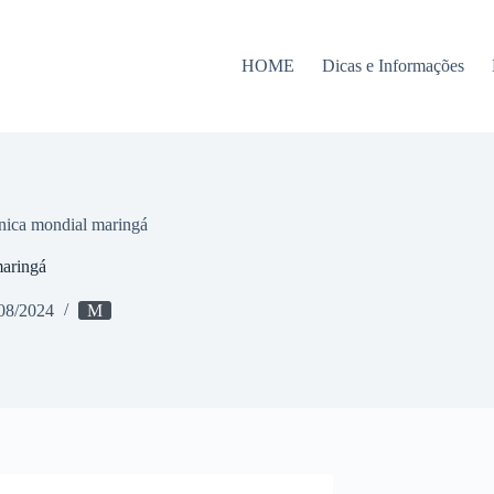
HOME
Dicas e Informações
cnica mondial maringá
maringá
08/2024
M