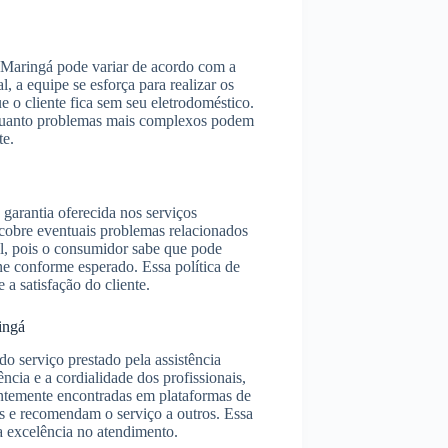
 Maringá pode variar de acordo com a
 a equipe se esforça para realizar os
 o cliente fica sem seu eletrodoméstico.
enquanto problemas mais complexos podem
te.
garantia oferecida nos serviços
 cobre eventuais problemas relacionados
al, pois o consumidor sabe que pode
ne conforme esperado. Essa política de
a satisfação do cliente.
ingá
o serviço prestado pela assistência
cia e a cordialidade dos profissionais,
entemente encontradas em plataformas de
as e recomendam o serviço a outros. Essa
 excelência no atendimento.